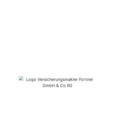
Konrad-Witz-Straße 13
78628 Rottweil
Tel.:
0741 6688